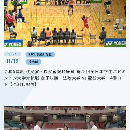
2024
LIVE/見逃し配信
11/19
その他
令和6年度 秩父宮・秩父宮妃杯争奪 第75回全日本学生バドミ
ントン大学対抗戦 女子決勝 法政大学 vs 龍谷大学 4番コー
ト【見逃し配信】