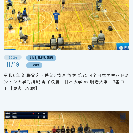
2024
LIVE/見逃し配信
11/19
その他
令和6年度 秩父宮・秩父宮妃杯争奪 第75回全日本学生バドミ
ントン大学対抗戦 男子決勝 日本大学 vs 明治大学 2番コー
ト【見逃し配信】