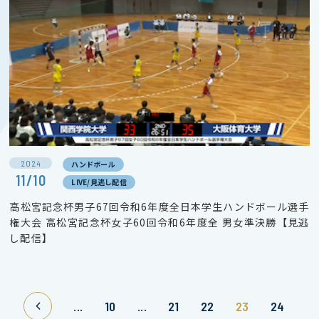
2024
ハンドボール
11/10
LIVE/見逃し配信
高松宮記念杯男子67回令和6年度全日本学生ハンドボール選手
権大会 高松宮記念杯女子60回令和6年度全 男女準決勝【見逃
し配信】
...
10
...
21
22
23
24