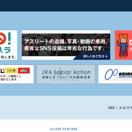
SNS・メル
R
SILVER PARTNER