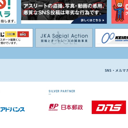
SNS・メル
R
SILVER PARTNER