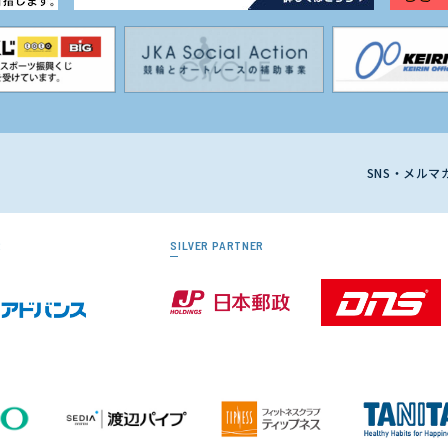
SNS・メル
R
SILVER PARTNER